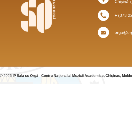
Chişinău
+ (373 2
orga@org
© 2026
IP Sala cu Orgă - Centru Naţional al Muzicii Academice, Chişinau, Mold