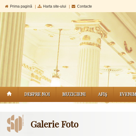
Prima pagină
|
Harta site-ului
|
Contacte
DESPRE NOI
MUZICIENI
AFIŞ
EVENI
Galerie Foto