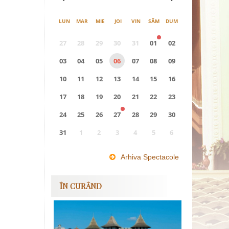
LUN
MAR
MIE
JOI
VIN
SÂM
DUM
27
28
29
30
31
01
02
03
04
05
06
07
08
09
10
11
12
13
14
15
16
17
18
19
20
21
22
23
24
25
26
27
28
29
30
31
1
2
3
4
5
6
0
EVENIMENTE
Arhiva Spectacole
ÎN CURÂND