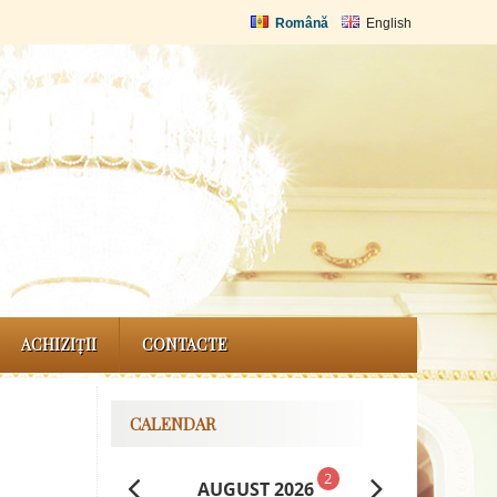
Română
English
ACHIZIȚII
CONTACTE
CALENDAR
2
AUGUST 2026