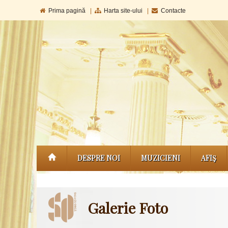
Prima pagină
|
Harta site-ului
|
Contacte
DESPRE NOI
MUZICIENI
AFIŞ
Galerie Foto