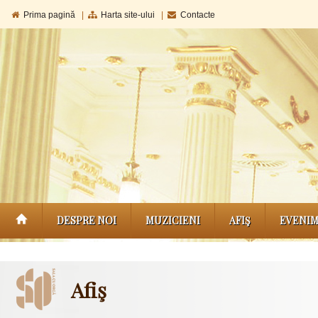
Prima pagină
|
Harta site-ului
|
Contacte
DESPRE NOI
MUZICIENI
AFIŞ
EVENI
Afiş