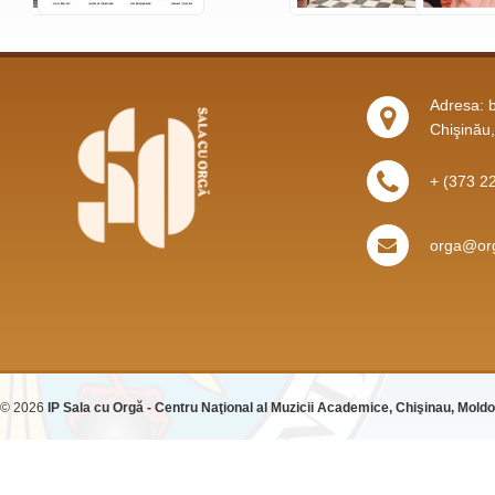
Adresa: b
Chişinău
+ (373 2
orga@org
© 2026
IP Sala cu Orgă - Centru Naţional al Muzicii Academice, Chişinau, Mold