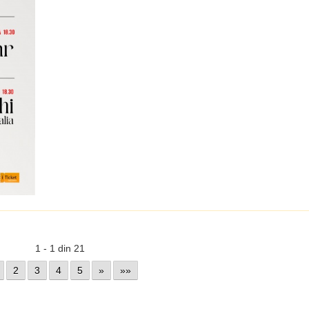
1 - 1 din 21
2
3
4
5
»
»»