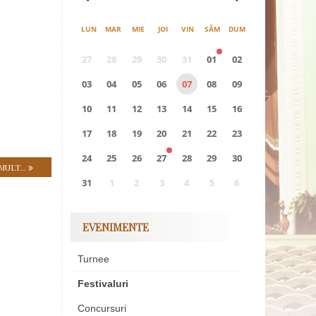
LUN
MAR
MIE
JOI
VIN
SÂM
DUM
27
28
29
30
31
01
02
03
04
05
06
07
08
09
10
11
12
13
14
15
16
17
18
19
20
21
22
23
24
25
26
27
28
29
30
MULT...
31
1
2
3
4
5
6
0
EVENIMENTE
EVENIMENTE
Turnee
Festivaluri
Concursuri