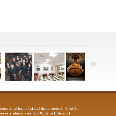
ent de arhitectură și sală de concerte din Chișinău
ea este situată la numărul 81 de pe Bulevardul