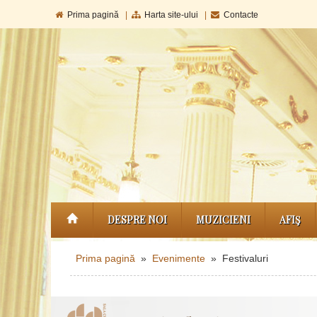
Prima pagină
|
Harta site-ului
|
Contacte
DESPRE NOI
MUZICIENI
AFIŞ
Prima pagină
»
Evenimente
» Festivaluri