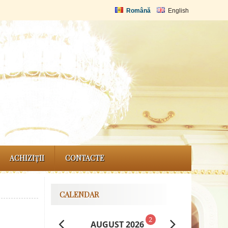
Română
English
ACHIZIȚII
CONTACTE
CALENDAR
2
AUGUST 2026