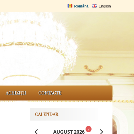
Română
English
ACHIZIȚII
CONTACTE
CALENDAR
2
AUGUST 2026