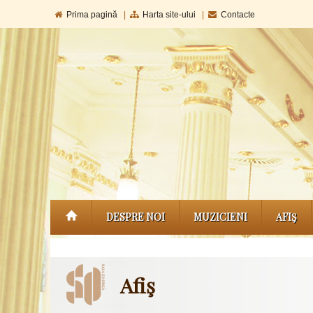
Prima pagină
|
Harta site-ului
|
Contacte
DESPRE NOI
MUZICIENI
AFIŞ
Afiş