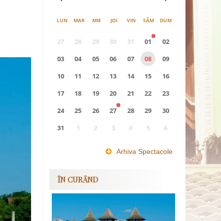
LUN
MAR
MIE
JOI
VIN
SÂM
DUM
27
28
29
30
31
01
02
03
04
05
06
07
08
09
10
11
12
13
14
15
16
17
18
19
20
21
22
23
24
25
26
27
28
29
30
31
1
2
3
4
5
6
0
EVENIMENTE
Arhiva Spectacole
ÎN CURÂND