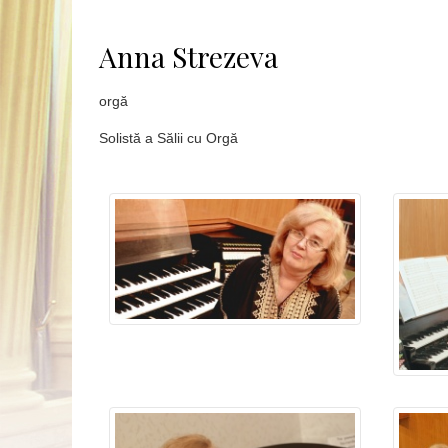
Anna Strezeva
orgă
Solistă a Sălii cu Orgă