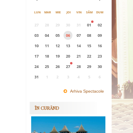
LUN
MAR
MIE
JOI
VIN
SÂM
DUM
27
28
29
30
31
01
02
03
04
05
06
07
08
09
10
11
12
13
14
15
16
17
18
19
20
21
22
23
24
25
26
27
28
29
30
31
1
2
3
4
5
6
0
EVENIMENTE
Arhiva Spectacole
ÎN CURÂND