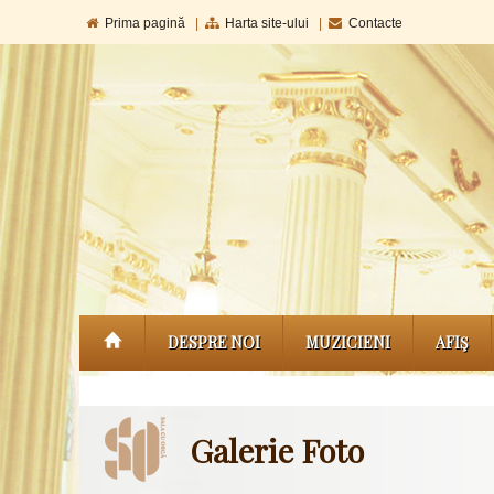
Prima pagină
|
Harta site-ului
|
Contacte
DESPRE NOI
MUZICIENI
AFIŞ
Galerie Foto