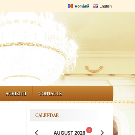
Română
English
ACHIZIȚII
CONTACTE
CALENDAR
2
AUGUST 2026