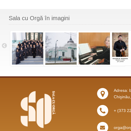
Sala cu Orgă în imagini
Adresa: b
Chişinău
+ (373 2
orga@org