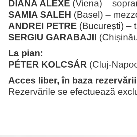
DIANA ALEXE
(Viena) – sopra
SAMIA SALEH
(Basel) – mezz
ANDREI PETRE
(București) – 
SERGIU GARABAJII
(Chișinău
La pian:
PÉTER KOLCSÁR
(Cluj-Napo
Acces liber, în baza rezervării
Rezervările se efectuează exclus