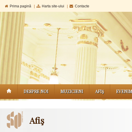
Prima pagină
|
Harta site-ului
|
Contacte
DESPRE NOI
MUZICIENI
AFIŞ
EVENI
Afiş