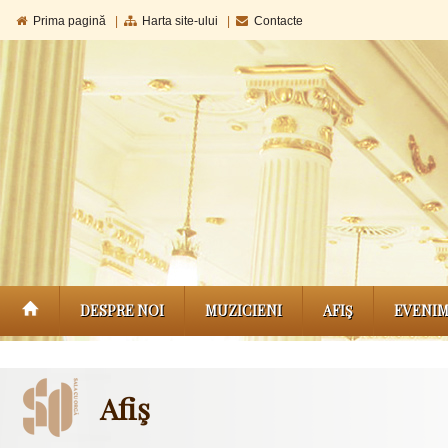
Prima pagină
|
Harta site-ului
|
Contacte
DESPRE NOI
MUZICIENI
AFIŞ
EVENI
Afiş