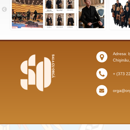
Adresa: b
Chişinău
+ (373 2
orga@org