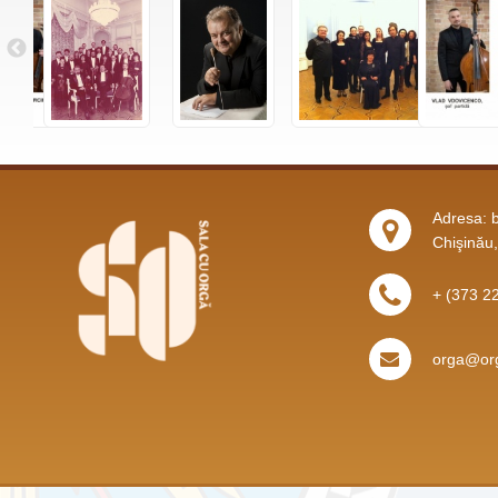
Adresa: b
Chişinău
+ (373 2
orga@org