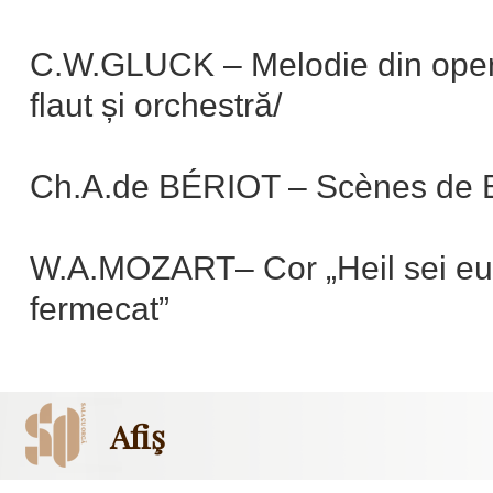
C.W.GLUCK – Melodie din opera 
flaut și orchestră/
Ch.A.de BÉRIOT – Scènes de Bal
W.A.MOZART– Cor „Heil sei euc
fermecat”
Afiş