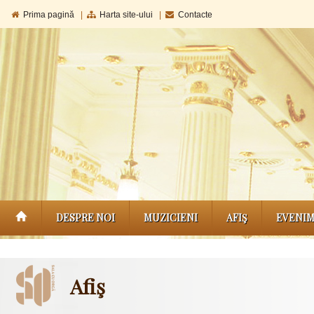
Prima pagină
|
Harta site-ului
|
Contacte
DESPRE NOI
MUZICIENI
AFIŞ
EVENI
Afiş