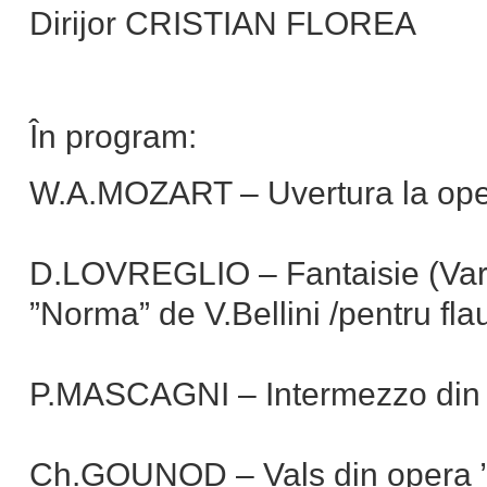
Dirijor CRISTIAN FLOREA
În program:
W.A.MOZART – Uvertura la oper
D.LOVREGLIO – Fantaisie (Vari
”Norma” de V.Bellini /pentru flau
P.MASCAGNI – Intermezzo din o
Ch.GOUNOD – Vals din opera ”