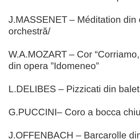
J.MASSENET – Méditation din op
orchestră/
W.A.MOZART – Cor “Corriamo, 
din opera ”Idomeneo”
L.DELIBES – Pizzicati din baletu
G.PUCCINI– Coro a bocca chius
J.OFFENBACH – Barcarolle din 