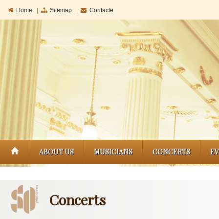
Home
|
Sitemap
|
Contacte
ABOUT US
MUSICIANS
CONCERTS
E
Concerts