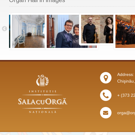
Organ Hall in images
Address: 
Chişinău
+ (373 2
orga@org