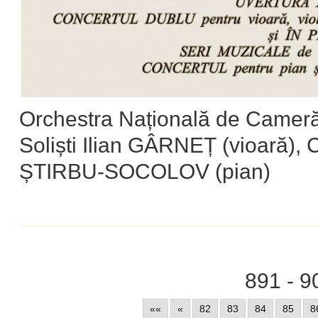
Orchestra Națională de Cameră
Soliști Ilian GÂRNEȚ (vioară), 
ȘTIRBU-SOCOLOV (pian)
891 - 9
««
«
82
83
84
85
8