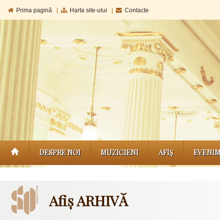
Prima pagină
|
Harta site-ului
|
Contacte
DESPRE NOI
MUZICIENI
AFIŞ
EVENI
Afiș ARHIVĂ