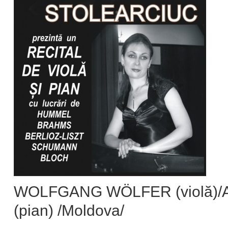
WOLFGANG WÖLFER (violă)/Au
(pian) /Moldova/